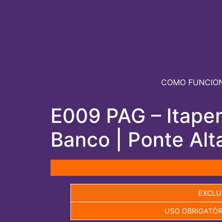
COMO FUNCIO
E009 PAG – Itapem
Banco | Ponte Alt
EXCLU
USO OBRIGATÓR