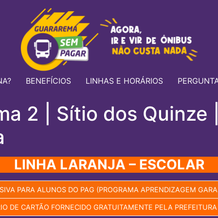
NA?
BENEFÍCIOS
LINHAS E HORÁRIOS
PERGUNTA
a 2 | Sítio dos Quinze 
a
LINHA LARANJA – ESCOLAR
SIVA PARA ALUNOS DO PAG (PROGRAMA APRENDIZAGEM GARA
IO DE CARTÃO FORNECIDO GRATUITAMENTE PELA PREFEITUR